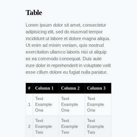
Table
Lorem ipsum dolor sit amet, consectetur
adipisicing elit, sed do eiusmod tempor
incididunt ut labore et dolore magna aliqua.
Ut enim ad minim veniam, quis nostrud
exercitation ullamco laboris nisi ut aliquip
ex ea commodo consequat. Duis aute
irure dolor in reprehenderit in voluptate velit
esse cillum dolore eu fugiat nulla pariatur.
#
Column 1
Column 2
Column 3
Text
Text
Text
1
Example
Example
Example
One
One
One
Text
Text
Text
2
Example
Example
Example
Two
Two
Two