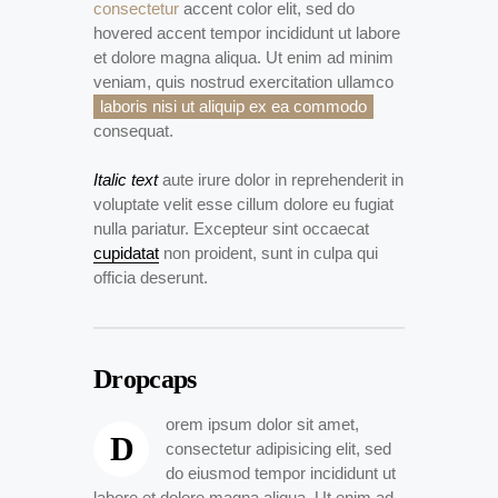
consectetur
accent color elit, sed do
hovered accent tempor incididunt ut labore
et dolore magna aliqua. Ut enim ad minim
veniam, quis nostrud exercitation ullamco
laboris nisi ut aliquip ex ea commodo
consequat.
Italic text
aute irure dolor in reprehenderit in
voluptate velit esse cillum dolore eu fugiat
nulla pariatur. Excepteur sint occaecat
cupidatat
non proident, sunt in culpa qui
officia deserunt.
Dropcaps
orem ipsum dolor sit amet,
D
consectetur adipisicing elit, sed
do eiusmod tempor incididunt ut
labore et dolore magna aliqua. Ut enim ad