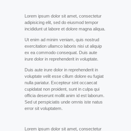
T
i
Lorem ipsum dolor sit amet, consectetur
t
adipisicing elit, sed do eiusmod tempor
l
incididunt ut labore et dolore magna aliqua.
e
I
Ut enim ad minim veniam, quis nostrud
m
exercitation ullamco laboris nisi ut aliquip
a
ex ea commodo consequat. Duis aute
g
irure dolor in reprehenderit in voluptate.
e
Duis aute irure dolor in reprehenderit in
voluptate velit esse cillum dolore eu fugiat
nulla pariatur. Excepteur sint occaecat
cupidatat non proident, sunt in culpa qui
officia deserunt mollit anim id est laborum.
Sed ut perspiciatis unde omnis iste natus
error sit voluptatem.
Lorem ipsum dolor sit amet, consectetur